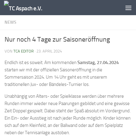
Zum Inhalt springen
NEWS
Nur noch 4 Tage zur Saisoneröffnung
VON
TCA EDITOR
·
23. APRIL 2024
Endlich ist es soweit. Am kommenden
Samstag, 27.04.2024
starten wir mit der offiziellen Saisoneröffnung in die
Sommersaison 2024. Um 14 Uhr geht es mit unserem
traditionellen Jux- oder Bändeles-Turnier los.
Unabhängig von Alters- oder Spielklasse werden über mehrere
Runden immer wieder neue Paarungen gebildet und eine gewisse
Zeit Doppel gespielt. Dabei steht der Spaß absolut im Vordergrund.
Ein Ein- oder Ausstieg ist nach jeder Runde möglich. Kinder können
sich auf dem Kleinfeld, an der Ballwand oder auf dem Spielplatz
neben der Tennisanlage austoben.