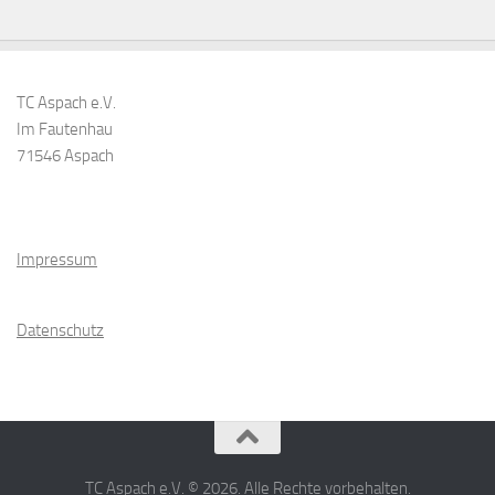
TC Aspach e.V.
Im Fautenhau
71546 Aspach
Impressum
Datenschutz
TC Aspach e.V. © 2026. Alle Rechte vorbehalten.