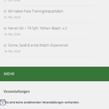
21. Juni 2026
Wir haben freie Trainingskapazitäten
20. Mai 2026
Herren 50 – TA Spfr. Höhen-Baach 4:2
18. Mai 2026
Sonne, Spaß & erste Match-Experience!
18. Mai 2026
MEHR
Veranstaltungen
Es sind keine anstehenden Veranstaltungen vorhanden.
Hinweis