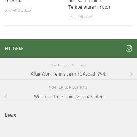
TC Aspach
hochsommerlichen
Temperaturen mit 8:1
9. MÄRZ 2025
15. JUNI 2025
FOLGEN:
NÄCHSTER BEITRAG
After Work Tennis beim TC Aspach 🎾☀️
VORHERIGER BEITRAG
Wir haben freie Trainingskapazitäten
News