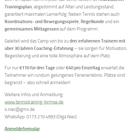
Trainingsplan
, abgestimmt auf Alter und Leistungsstand,
garantiert maximalen Lernerfolg. Neben Tennis stehen auch
Koordinations- und Bewegungsspiele
,
Regelkunde
und ein
gemeinsames Mittagessen
auf dem Programm.
Geleitet wird das Camp von bis zu
drei erfahrenen Trainern mit
über 30 Jahren Coaching-Erfahrung
– sie sorgen für Motivation,
Begeisterung und eine tolle Atmosphäre auf dem Platz.
Für nur
€110 für drei Tage
oder
€40 pro Einzeltag
erwartet die
Teilnehmer ein rundum gelungenes Ferienerlebnis. Plätze sind
begrenzt – also schnell anmelden!
Weitere Infos und Anmeldung:
www.tennistraining-kirmse.de
o.niec@gmx.de
WhatsApp: 0173 210 4993 (Olga Niec)
Anmeldeformular