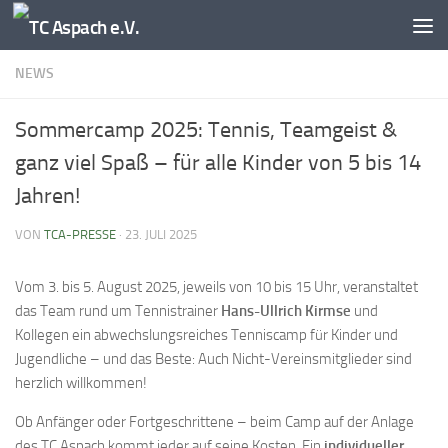
Zum Inhalt springen
NEWS
Sommercamp 2025: Tennis, Teamgeist &
ganz viel Spaß – für alle Kinder von 5 bis 14
Jahren!
VON
TCA-PRESSE
·
23. JULI 2025
Vom 3. bis 5. August 2025, jeweils von 10 bis 15 Uhr, veranstaltet
das Team rund um Tennistrainer
Hans-Ullrich Kirmse
und
Kollegen ein abwechslungsreiches Tenniscamp für Kinder und
Jugendliche – und das Beste: Auch Nicht-Vereinsmitglieder sind
herzlich willkommen!
Ob Anfänger oder Fortgeschrittene – beim Camp auf der Anlage
des TC Aspach kommt jeder auf seine Kosten. Ein
individueller