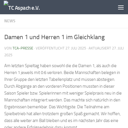
Zum Inhalt springen
NEWS
Damen 1 und Herren 1 im Gleichklang
VON
TCA-PRESSE
· VERÖFFENTLICHT
27. JULI 2025
· AKTUALISIERT
27. JULI
2025
Am letzten Spieltag haben sowohl die die Damen 1, als auch die
Herren 1 jeweils mit 0:6 verloren. Beide Mannschaften belegen in
Ihrer Gruppe den letzten Tabellenplatz und müssen absteigen.
Durch Abgänge an den vorderen Positionen mussten in dieser
Saison Spieler bzw. Spielerinnen mit weniger Spielpraxis neu in die
Mannschaften integriert werden. Das machte sich natürlich in den
Ergebnissen bemerkbar. Das Wichtigste: Die Teilnahme am
Spielbetrieb hat allen trotzdem großen Spaß gemacht. Wir hoffen,
dass alle weiter am Ball bleiben und es im nächsten Jahr das eine
oder andere Erfolgserlebnis dazu kommt.