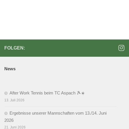
u
n
h
c
s
t
h
t
e
e
a
n
u
l
-
n
FOLGEN:
t
N
d
a
u
A
v
n
News
n
i
g
s
g
e
i
a
After Work Tennis beim TC Aspach 🎾☀️
n
c
t
13. Juli 2026
h
i
Ergebnisse unserer Mannschaften vom 13./14. Juni
t
o
2026
n
e
21. Juni 2026