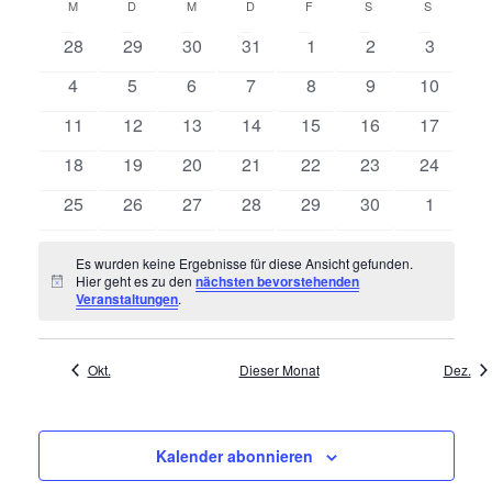
K
wählen.
M
MONTAG
D
DIENSTAG
M
MITTWOCH
D
DONNERSTAG
F
FREITAG
S
SAMSTAG
S
SONNTAG
r
r
a
a
0
0
0
0
0
0
0
28
29
30
31
1
2
3
a
l
Veranstaltungen
Veranstaltungen
Veranstaltungen
Veranstaltungen
Veranstaltungen
Veranstaltungen
Veransta
n
n
0
0
0
0
0
0
0
4
5
6
7
8
9
10
e
s
Veranstaltungen
Veranstaltungen
Veranstaltungen
Veranstaltungen
Veranstaltungen
Veranstaltungen
Veransta
s
0
0
0
0
0
0
0
11
12
13
14
15
16
17
n
t
Veranstaltungen
Veranstaltungen
Veranstaltungen
Veranstaltungen
Veranstaltungen
Veranstaltungen
Veransta
t
0
0
0
0
0
0
0
18
19
20
21
22
23
24
d
a
a
Veranstaltungen
Veranstaltungen
Veranstaltungen
Veranstaltungen
Veranstaltungen
Veranstaltungen
Veransta
l
e
0
0
0
0
0
0
0
25
26
27
28
29
30
1
l
Veranstaltungen
Veranstaltungen
Veranstaltungen
Veranstaltungen
Veranstaltungen
Veranstaltungen
Veransta
t
r
t
u
Es wurden keine Ergebnisse für diese Ansicht gefunden.
v
Hier geht es zu den
nächsten bevorstehenden
u
Hinweis
n
Veranstaltungen
.
o
n
g
n
g
A
V
Okt.
Dieser Monat
Dez.
e
n
e
n
s
r
i
Kalender abonnieren
S
a
c