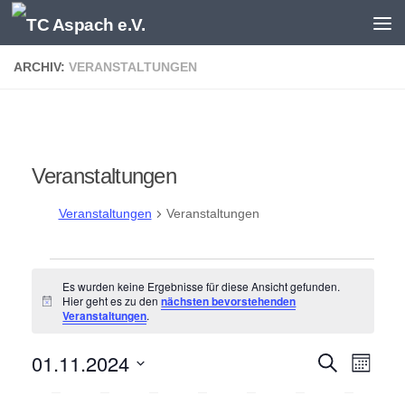
Zum Inhalt springen
ARCHIV:
VERANSTALTUNGEN
Veranstaltungen
Veranstaltungen
Veranstaltungen
Veranstaltungen
Es wurden keine Ergebnisse für diese Ansicht gefunden.
Hier geht es zu den
nächsten bevorstehenden
Hinweis
Veranstaltungen
.
01.11.2024
V
V
Suche
Monat
e
e
Datum