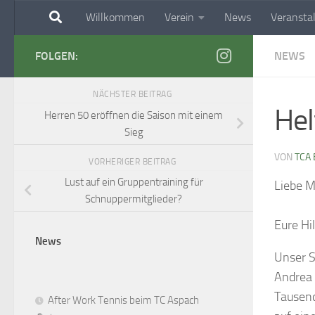
Willkommen
Verein
News
Veransta
Zum Inhalt springen
FOLGEN:
NEWS
NÄCHSTER BEITRAG
Hel
Herren 50 eröffnen die Saison mit einem
Sieg
VON
TCA 
VORHERIGER BEITRAG
Lust auf ein Gruppentraining für
Liebe Mi
Schnuppermitglieder?
Eure Hi
News
Unser S
Andrea 
Tausend
After Work Tennis beim TC Aspach