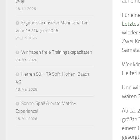
auf ein
🎾☀️
13. Juli 2026
Für ein
Ergebnisse unserer Mannschaften
Letztes
vom 13./14. Juni 2026
wieder 
21. Juni 2026
Zwei Ko
Samsta
Wir haben freie Trainingskapazitäten
20. Mai 2026
Wer kön
Helferli
Herren 50 – TA Spfr. Höhen-Baach
4:2
Und wir
18. Mai 2026
wären 
Sonne, Spaß & erste Match-
Ab ca. 
Experience!
größte 
18. Mai 2026
einem G
gesorgt