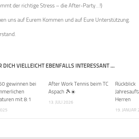
mmt der richtige Stress – die After-Party…!)
uen uns auf Eurem Kommen und auf Eure Unterstützung.
rstand.
R DICH VIELLEICHT EBENFALLS INTERESSANT …
50 gewinnen bei
After Work Tennis beim TC
Rückblick
mmerlichen
Aspach 🎾☀️
Jahresauft
turen mit 8:1
Herren
13. JULI 2026
2025
19. JANUAR 