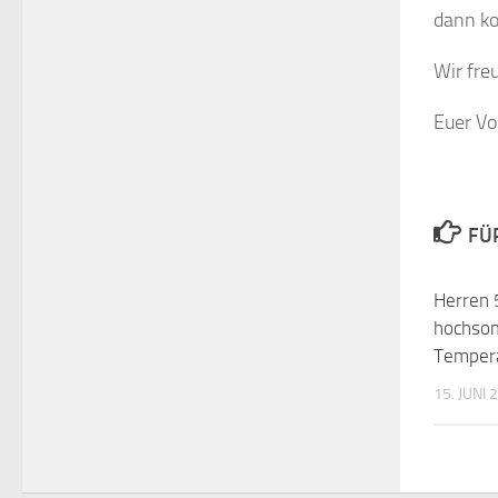
dann ko
Wir fre
Euer Vo
FÜ
Herren 
hochso
Tempera
15. JUNI 